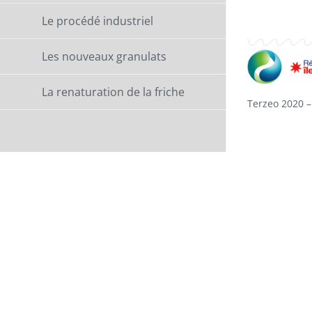
Le procédé industriel
Les nouveaux granulats
La renaturation de la friche
Terzeo 2020 