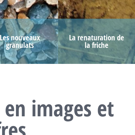
Les nouveaux
La renaturation de
granulats
la friche
 en images et
fres