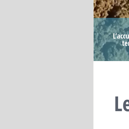
L’accu
te
L