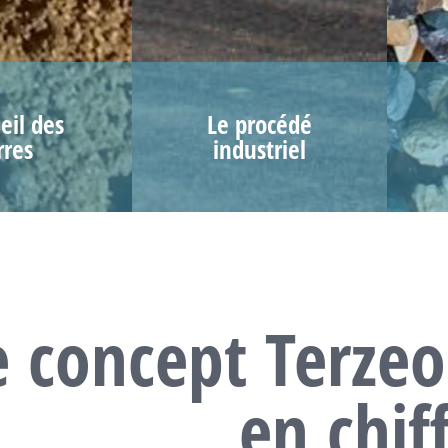
eil des
Le procédé
rres
industriel
e concept Terzeo
en chif